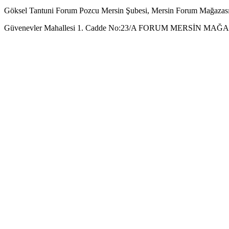
Göksel Tantuni Forum Pozcu Mersin Şubesi, Mersin Forum Mağazasına 
Güvenevler Mahallesi 1. Cadde No:23/A FORUM MERSİN MAĞ