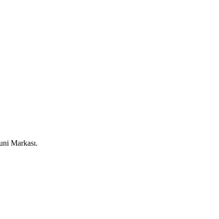
tuni Markası.