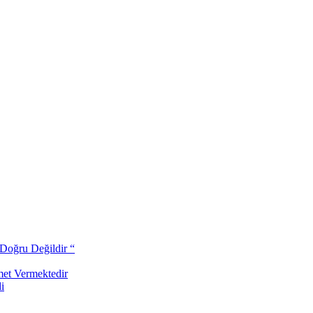
oğru Değildir “
met Vermektedir
i