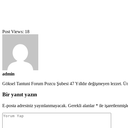
Post Views:
18
admin
Göksel Tantuni Forum Pozcu Şubesi 47 Yılldır değişmeyen lezzet. Ünlü
Bir yanıt yazın
E-posta adresiniz yayınlanmayacak.
Gerekli alanlar
*
ile işaretlenmişl
Yorum
Yap